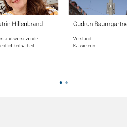
trin Hillenbrand
Gudrun Baumgartn
rstandsvorsitzende
Vorstand
fentlichkeitsarbeit
Kassiererin