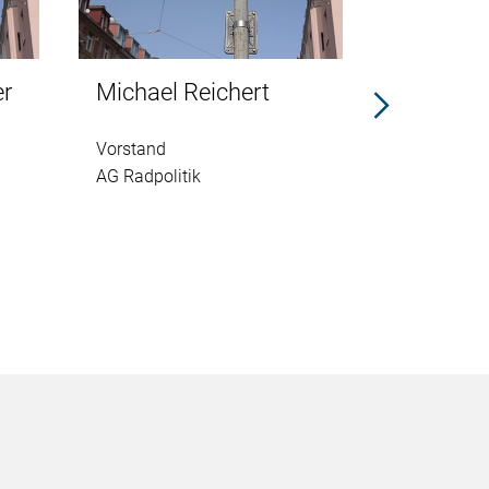
er
Michael Reichert
Benjami
Vorstand
Vorstand
AG Radpolitik
Selbsthilfe