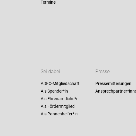
Termine
Sei dabei
Presse
ADFC-Mitgliedschaft
Pressemitteilungen
Als Spender*in
Ansprechpartner*inn
Als Ehrenamtliche*r
Als Fördermitglied
Als Pannenhelfer*in