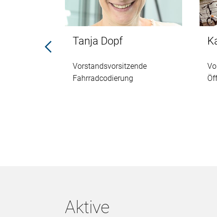
s
Tanja Dopf
Ka
Vorstandsvorsitzende
Vo
tt
Fahrradcodierung
Öf
Aktive