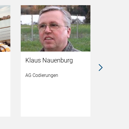
Klaus Nauenburg
Jean-Ma
AG Codierungen
Selbsthilfe
Werkstattk