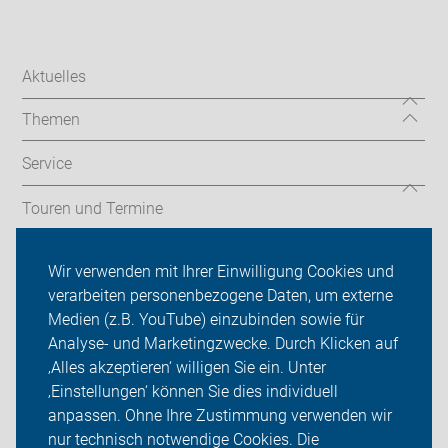
Aktuelles
Themen
Service
Touren und Termine
Ortsgruppen
Wir verwenden mit Ihrer Einwilligung Cookies und
verarbeiten personenbezogene Daten, um externe
ADFC Karlsruhe
Medien (z.B. YouTube) einzubinden sowie für
Sei dabei
Analyse- und Marketingzwecke. Durch Klicken auf
‚Alles akzeptieren‘ willigen Sie ein. Unter
Presse
‚Einstellungen‘ können Sie dies individuell
anpassen. Ohne Ihre Zustimmung verwenden wir
Login
nur technisch notwendige Cookies. Die