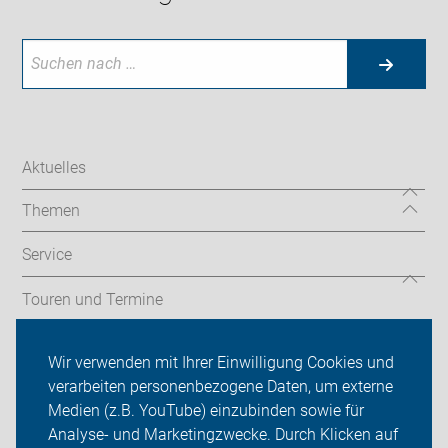
Aktuelles
Themen
Service
Touren und Termine
Ortsgruppen
Wir verwenden mit Ihrer Einwilligung Cookies und
verarbeiten personenbezogene Daten, um externe
ADFC Karlsruhe
Medien (z.B. YouTube) einzubinden sowie für
Sei dabei
Analyse- und Marketingzwecke. Durch Klicken auf