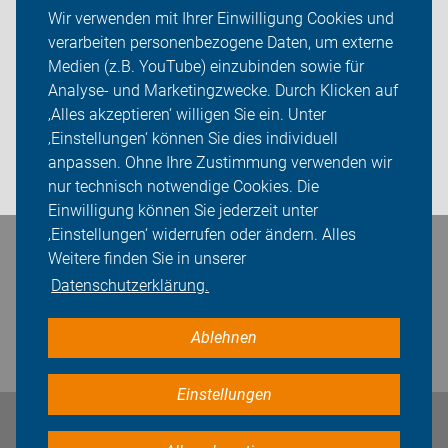
Ortsgruppen
Wir verwenden mit Ihrer Einwilligung Cookies und
verarbeiten personenbezogene Daten, um externe
ADFC Karlsruhe
Medien (z.B. YouTube) einzubinden sowie für
Sei dabei
Analyse- und Marketingzwecke. Durch Klicken auf
‚Alles akzeptieren‘ willigen Sie ein. Unter
Presse
‚Einstellungen‘ können Sie dies individuell
anpassen. Ohne Ihre Zustimmung verwenden wir
Login
nur technisch notwendige Cookies. Die
Einwilligung können Sie jederzeit unter
‚Einstellungen‘ widerrufen oder ändern. Alles
Bleiben Sie in Kontakt
Weitere finden Sie in unserer
Datenschutzerklärung.
Ablehnen
Einstellungen
Impressum
Datenschutz
Cookie-Einstellungen